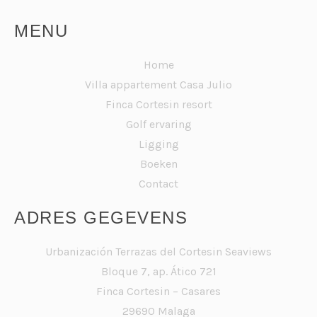
MENU
Home
Villa appartement Casa Julio
Finca Cortesin resort
Golf ervaring
Ligging
Boeken
Contact
ADRES GEGEVENS
Urbanización Terrazas del Cortesin Seaviews
Bloque 7, ap. Ático 721
Finca Cortesin – Casares
29690 Malaga