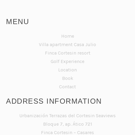
MENU
Home
Villa apartment Casa Julio
Finca Cortesin resort
Golf Experience
Location
Book
Contact
ADDRESS INFORMATION
Urbanización Terrazas del Cortesin Seaviews
Bloque 7, ap. Ático 721
Finca Cortesin – Casares